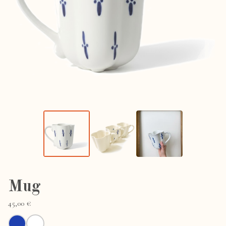
Mug
45,00
€