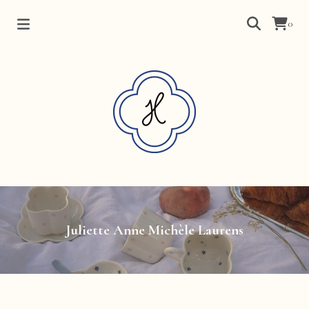
0
Juliette Anne Michèle Laurens